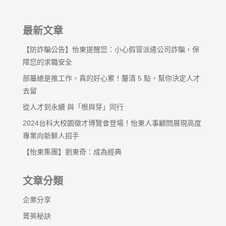
最新文章
【防詐騙公告】怡東提醒您：小心假冒派遣公司詐騙，保
障您的求職安全
部屬總是推工作，真的好心累！釐清 5 點，幫你決定人才
去留
從人才到永續 與「根與芽」同行
2024台科大校園徵才博覽會登場！怡東人事顧問展現高度
專業向新鮮人招手
【怡東集團】劉東奇：成為經典
文章分類
企業分享
菁英秘訣