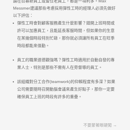
論在召募新員工或留住老員工，都是一項利多。Max
Messmer建議那些考慮採用彈性工時的經理人必須先做好
以下評估：
彈性工時會對顧客服務產生什麼影響？錯開上班時間或
許可以加惠員工，且能延長客服時間，但如果你的生意
在某幾個時段特別忙碌，那你就必須讓所有員工在旺季
時段都能來值勤。
員工的職業道德觀強嗎？彈性工時適用於自動自發的專
業人士，特別是那些不需有人在旁督導的員工。
該組織對分工合作(teamwork)的仰賴程度有多深？如果
公司需要隨時召開動腦會議來產生好點子，那你一定要
確保員工上班的時段有許多的重疊。
不要蒙著眼硬闖