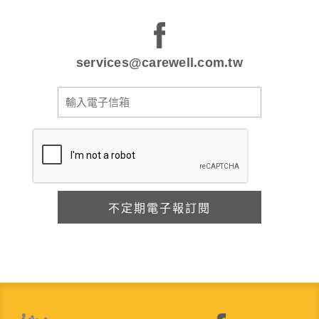
services@carewell.com.tw