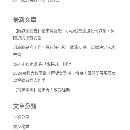
最新文章
【防詐騙公告】怡東提醒您：小心假冒派遣公司詐騙，保
障您的求職安全
部屬總是推工作，真的好心累！釐清 5 點，幫你決定人才
去留
從人才到永續 與「根與芽」同行
2024台科大校園徵才博覽會登場！怡東人事顧問展現高度
專業向新鮮人招手
【怡東集團】劉東奇：成為經典
文章分類
企業分享
菁英秘訣