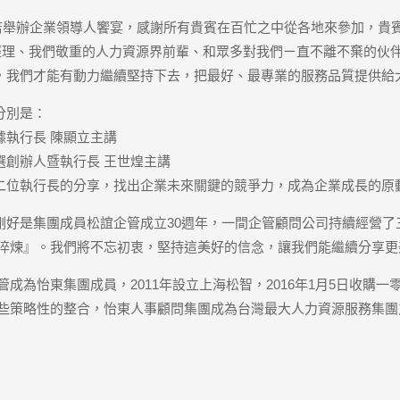
華酒店舉辦企業領導人饗宴，感謝所有貴賓在百忙之中從各地來參加，
經理、我們敬重的人力資源界前輩、和眾多對我們ㄧ直不離不棄的伙
，我們才能有動力繼續堅持下去，把最好、最專業的服務品質提供給
分別是：
執行長 陳顯立主講
選創辦人暨執行長 王世煌主講
二位執行長的分享，找出企業未來關鍵的競爭力，成為企業成長的原
剛好是集團成員松誼企管成立30週年，一間企管顧問公司持續經營了
的淬煉』。我們將不忘初衷，堅持這美好的信念，讓我們能繼續分享更
誼企管成為怡東集團成員，2011年設立上海松智，2016年1月5日收
這些策略性的整合，怡東人事顧問集團成為台灣最大人力資源服務集團