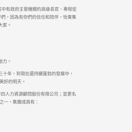
貴賓中有政府主管機關的高級長官、專程從
伴們，因為有你們的信任和陪伴，怡東集
大家。
動力。
三十年，到現在還持續蓬勃的發展中，
美好的明天。
購一零四人力資源顧問股份有限公司；並更名
之一，集團成員有：