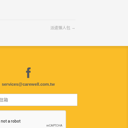
派遣懶人包
services@carewell.com.tw