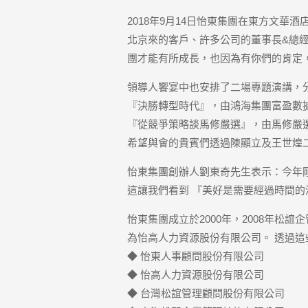
2018年9月14日怡東集團在東方文
北京來的客戶、許多公司的董事長&總
團才能有所成長，也因為有你們的肯定
領導人饗宴中也安排了二場專題演講，
『決勝轉型時代』，由鴻海集團富盈數據
『從競爭策略談馬修嚴選』，由馬修嚴
希望與會的貴賓們透過陳顯立及王世煌
怡東集團創辦人劉東奇先生表示：今年
這讓我們看到 『美好是需要經過時間
怡東集團成立於2000年，2008年松
為怡高人力資源股份有限公司。 透過
◆ 怡東人事顧問股份有限公司
◆ 怡高人力資源股份有限公司
◆ 台灣松誼管理顧問股份有限公司