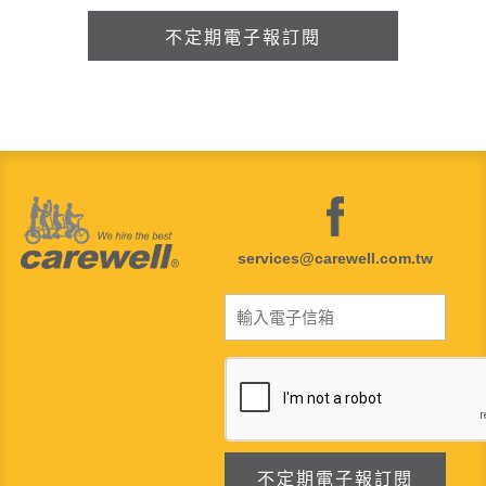
services@carewell.com.tw