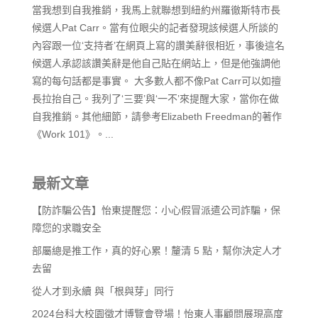
當我想到自我推銷，我馬上就聯想到紐約州羅徹斯特市長
候選人Pat Carr。當有位眼尖的記者發現該候選人所談的
內容跟一位‘支持者’在網頁上寫的讚美辭很相近，事後這名
候選人承認該讚美辭是他自己貼在網站上，但是他強調他
寫的每句話都是事實。 大多數人都不像Pat Carr可以如擅
長拉抬自己。我列了‘三要’與‘一不’來提醒大家，當你在做
自我推銷。其他細節，請參考Elizabeth Freedman的著作
《Work 101》。...
最新文章
【防詐騙公告】怡東提醒您：小心假冒派遣公司詐騙，保
障您的求職安全
部屬總是推工作，真的好心累！釐清 5 點，幫你決定人才
去留
從人才到永續 與「根與芽」同行
2024台科大校園徵才博覽會登場！怡東人事顧問展現高度