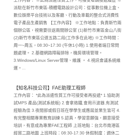
工作內容： ※此為派遣性質工作，可接受者請投遞履歷 ※
派駐在新竹市東區-積體電路設計公司：從事數位機上盒、
數位娛樂平台技術以及客廳、行動及車載的整合式消費性
電子產品生產銷售 【工作內容】 ※工作地點：負責新竹兩
個辦公區，視需要往返兩間辦公室 (1)新竹市東區金山八街
(2)新竹市東區公道五路二段(工作多在此地) ※工作時間：
周一~周五，08:30~17:30 (午休1小時) 1.使用者端日常問
題處理。 2.基礎網路障礙排除，機房環境管理。
3.Windows/Linux Server管理、維護 。 4.視訊會議系統維
運。...
【知名科技公司】FAE助理工程師
工作內容： *此為派遣性質工作可接受者再投遞* 1.協助測
試MPS 產品(測試系統板) 2.會拿烙鐵,會用示波器,有測試
經驗為佳 3.夜間部或假日班在學學生或應屆並業生皆可 4.
有完整相關專業教育訓練 5.認真，學習意願強，願意接受
培訓，有意成為專業FAE工程師 上班地點：台北市南港區
經貿二路地圖 上班時段：08:30-17:30 休假制度：週休二