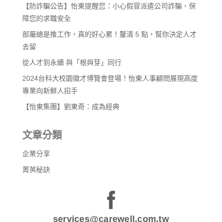
【防詐騙公告】怡東提醒您：小心假冒派遣公司詐騙，保
障您的求職安全
部屬總是推工作，真的好心累！釐清 5 點，幫你決定人才
去留
從人才到永續 與「根與芽」同行
2024台科大校園徵才博覽會登場！怡東人事顧問展現高度
專業向新鮮人招手
【怡東集團】劉東奇：成為經典
文章分類
企業分享
菁英秘訣
services@carewell.com.tw