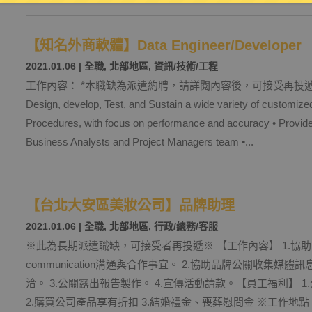
【知名外商軟體】Data Engineer/Developer
2021.01.06
|
全職
,
北部地區
,
資訊/技術/工程
工作內容： *本職缺為派遣約聘，請詳閱內容後，可接受再投遞* Job De
Design, develop, Test, and Sustain a wide variety of customiz
Procedures, with focus on performance and accuracy • Provide
Business Analysts and Project Managers team •...
【台北大安區美妝公司】品牌助理
2021.01.06
|
全職
,
北部地區
,
行政/總務/客服
※此為長期派遣職缺，可接受者再投遞※ 【工作內容】 1.協
communication溝通與合作事宜。 2.協助品牌公關收集媒
洽。 3.公關露出報告製作。 4.宣傳活動請款。【員工福利】 
2.購買公司產品享有折扣 3.結婚禮金、喪葬慰問金 ※工作地