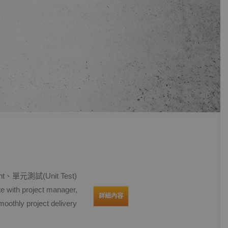
t、單元測試(Unit Test)
ith project manager,
詳細內容
oothly project delivery