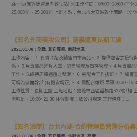
路一段(靠近捷運忠孝敦化站) ※工作時間：09:00~18:00 (午休12:
25,000元 ~ 25,000元 上班地點：台北市大安區敦化南路一段 
【知名外商美妝公司】嘉義遠東長期工讀
2021.01.06
|
全職
,
其它專業
,
南部地區
工作內容： 1. 負責介紹及銷售門市商品。 2. 提供顧客之接
係。 3.負責商品進貨入庫、銷售管理及庫存管理。 4.負責商
工作。 5.維持店櫃週遭之整潔。 6. 需配合工作排班。 7. 
可轉為儲備幹部 (有機會轉正)。 8. 需配合輪班:早班10:30~19:30
工作性質：長期工讀 上班地點：嘉義市西區垂楊路537號1樓
需輪班、10:30~21:30 休假制度：依公司規定 工作條件：...
【知名酒商】台北內湖-合約管理暨營運分析襄理
2021.01.06
|
全職
,
其它專業
,
北部地區
,
高階