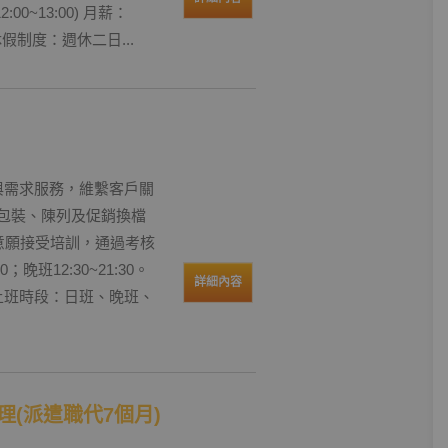
00~13:00) 月薪：
休假制度：週休二日...
待與需求服務，維繫客戶關
品包裝、陳列及促銷換檔
如有意願接受培訓，通過考核
；晚班12:30~21:30。
詳細內容
 上班時段：日班、晚班、
(派遣職代7個月)