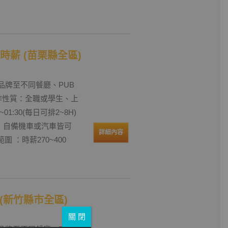
-時薪 (苗栗縣全區)
品牌至不同餐廳、PUB
工作性質：全職或學生、上
0~01:30(每日可排2~8H)
求條件：自備機車或汽車皆可
詳細內容
圍 ：時薪270~400
員 (新竹縣市全區)
關 閉