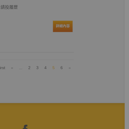
者請投履歷
詳細內容
irst
«
...
2
3
4
5
6
»