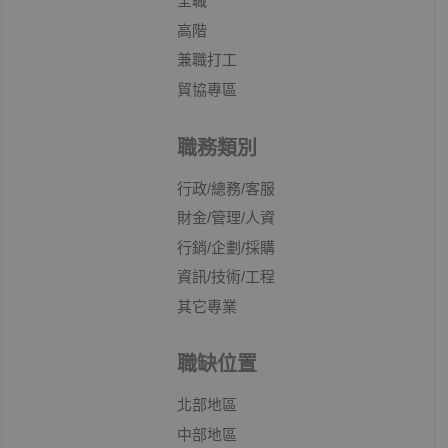
全職
高階
兼職打工
貿協專區
職務類別
行政/總務/客服
財金/管理/人資
行銷/企劃/採購
資訊/技術/工程
其它專業
職缺位置
北部地區
中部地區