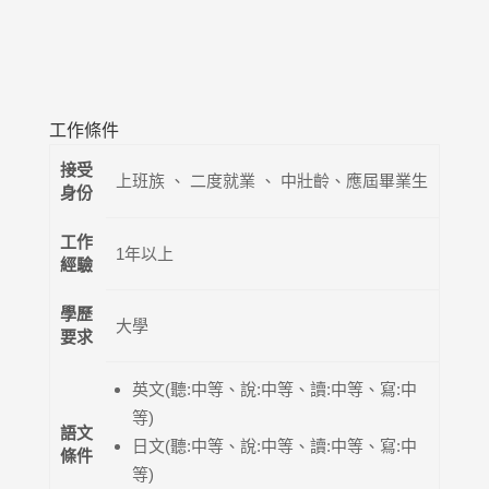
工作條件
接受
上班族 、
二度就業 、
中壯齡、應屆畢業生
身份
工作
1年以上
經驗
學歷
大學
要求
英文
(
聽:中等
、
說:中等
、
讀:中等
、
寫:中
等
)
語文
日文
(
聽:中等
、
說:中等
、
讀:中等
、
寫:中
條件
等
)